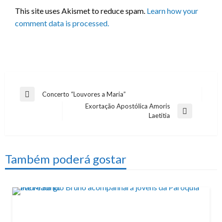
This site uses Akismet to reduce spam.
Learn how your
comment data is processed.
Navegação
Concerto “Louvores a Maria”
Previous
Exortação Apostólica Amoris
de
Post
Next
Laetitia
artigos
Post
Também poderá gostar