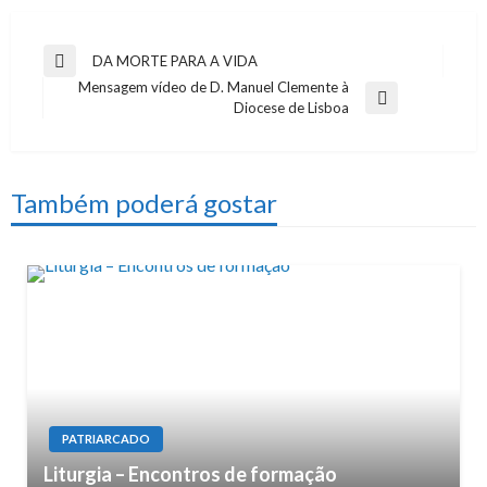
Navegação
DA MORTE PARA A VIDA
Previous
Mensagem vídeo de D. Manuel Clemente à
de
Post
Next
Diocese de Lisboa
artigos
Post
Também poderá gostar
PATRIARCADO
Liturgia – Encontros de formação