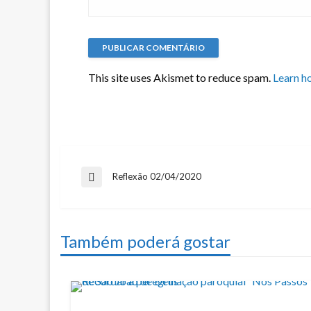
This site uses Akismet to reduce spam.
Learn h
Navegação
Reflexão 02/04/2020
Previous
Post
de
Também poderá gostar
artigos