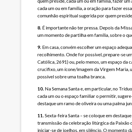
quem preside, cada um ou em família, fazer um 
cada um ou em família, a oração para fazer essa
comunhão espiritual sugerida por quem preside à
8.
É importante não ter pressa. Depois da Missa
um momento de partilha em família, sobre o qu
9.
Em casa, convém escolher um espaço adequad
recolhimento. Onde for possível, prepare-se um
Católica, 2691) ou, pelo menos, um espaço da c
crucifixo, um ícone/imagem da Virgem Maria, 
possível sobre uma toalha branca.
10.
Na Semana Santa e, em particular, no Tríduo 
cada um ou o espaço familiar o permitir, suge
destaque um ramo de oliveira ou uma palma junt
11.
Sexta-feira Santa – se coloque em destaque
transmissão da celebração litúrgica da Paixão 
iniciar-se de joelhos, em silêncio. O momento 