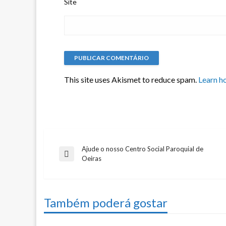
Site
This site uses Akismet to reduce spam.
Learn h
Ajude o nosso Centro Social Paroquial de
Navegação
Previous
Oeiras
Post
de
Também poderá gostar
artigos