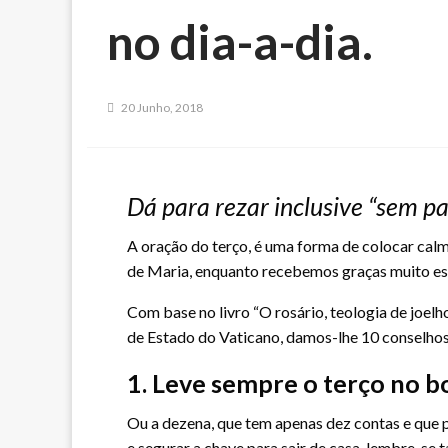
no dia-a-dia.
20 Junho, 2018
Dá para rezar inclusive “sem p
A oração do terço, é uma forma de colocar calm
de Maria, enquanto recebemos graças muito es
Com base no livro “O rosário, teologia de joelho
de Estado do Vaticano, damos-lhe 10 conselhos 
1. Leve sempre o terço no b
Ou a dezena, que tem apenas dez contas e que p
e segurar a chave para sair de casa, lembre-se 