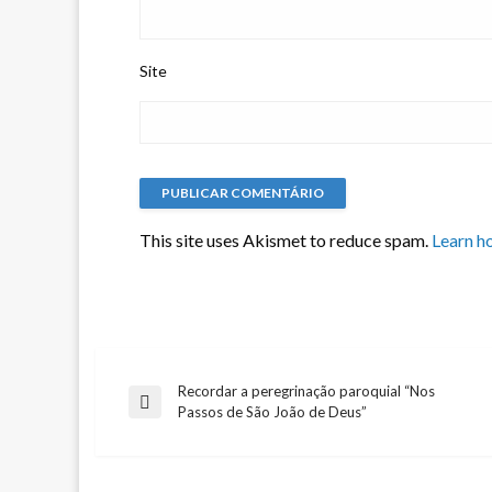
Site
This site uses Akismet to reduce spam.
Learn h
Recordar a peregrinação paroquial “Nos
Navegação
Previous
Passos de São João de Deus”
Post
de