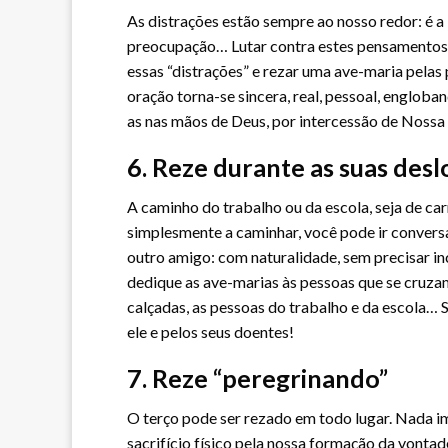
As distrações estão sempre ao nosso redor: é a 
preocupação… Lutar contra estes pensamentos 
essas “distrações” e rezar uma ave-maria pelas 
oração torna-se sincera, real, pessoal, engloba
as nas mãos de Deus, por intercessão de Nossa
6. Reze durante as suas des
A caminho do trabalho ou da escola, seja de ca
simplesmente a caminhar, você pode ir conve
outro amigo: com naturalidade, sem precisar in
dedique as ave-marias às pessoas que se cruzam 
calçadas, as pessoas do trabalho e da escola… 
ele e pelos seus doentes!
7. Reze “peregrinando”
O terço pode ser rezado em todo lugar. Nada i
sacrifício físico pela nossa formação da vontad