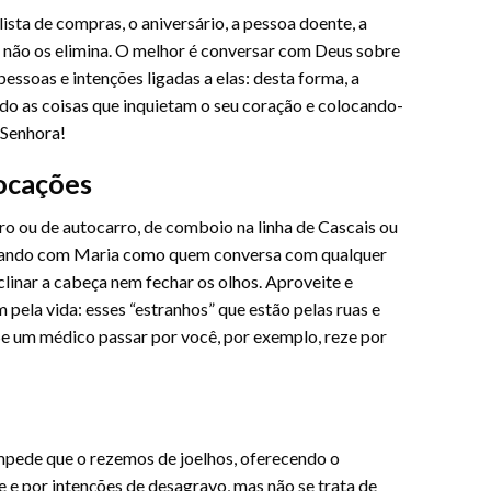
lista de compras, o aniversário, a pessoa doente, a
não os elimina. O melhor é conversar com Deus sobre
pessoas e intenções ligadas a elas: desta forma, a
ndo as coisas que inquietam o seu coração e colocando-
 Senhora!
locações
rro ou de autocarro, de comboio na linha de Cascais ou
rsando com Maria como quem conversa com qualquer
clinar a cabeça nem fechar os olhos. Aproveite e
pela vida: esses “estranhos” que estão pelas ruas e
Se um médico passar por você, por exemplo, reze por
mpede que o rezemos de joelhos, oferecendo o
e e por intenções de desagravo, mas não se trata de