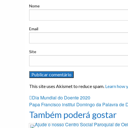
Nome
Email
Site
This site uses Akismet to reduce spam.
Learn how y
Previous
Dia Mundial do Doente 2020
Navegação
Post
Next
Papa Francisco institui Domingo da Palavra de 
Post
Também poderá gostar
de