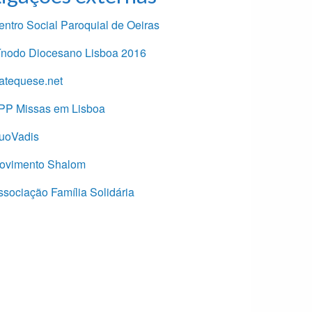
entro Social Paroquial de Oeiras
ínodo Diocesano Lisboa 2016
atequese.net
PP Missas em Lisboa
uoVadis
ovimento Shalom
ssociação Família Solidária