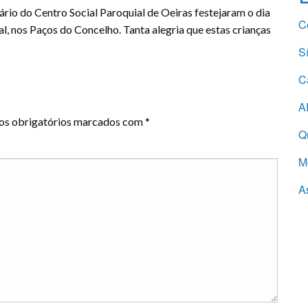
ário do Centro Social Paroquial de Oeiras festejaram o dia
C
l, nos Paços do Concelho. Tanta alegria que estas crianças
S
E
C
A
s obrigatórios marcados com
*
Q
M
A