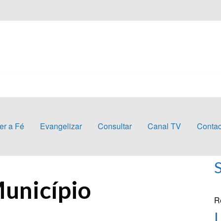
er a Fé
Evangelizar
Consultar
Canal TV
Contac
IA DE REIS NO MUNICÍPIO
Município
R