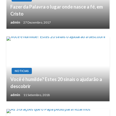
Fazer da Palavra o lugar onde nasce a fé, em
Cristo
admin
27 Dezembro, 2017
NOTICIAS
Você é humilde? Estes 20 sinais o ajudarão a
descobrir
admin
11 Setembro, 2018