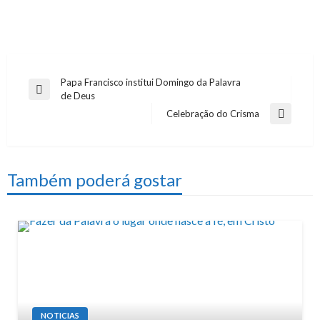
Papa Francisco institui Domingo da Palavra
Navegação
Previous
de Deus
de
Post
Celebração do Crisma
Next
artigos
Post
Também poderá gostar
NOTICIAS