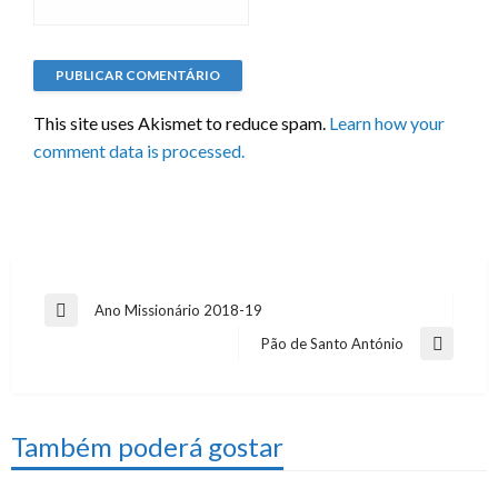
This site uses Akismet to reduce spam.
Learn how your
comment data is processed.
Navegação
Ano Missionário 2018-19
Previous
de
Post
Pão de Santo António
Next
artigos
Post
Também poderá gostar