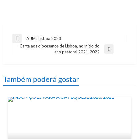
Navegação
A JMJ Lisboa 2023
Previous
Carta aos diocesanos de Lisboa, no início do
de
Post
Next
ano pastoral 2021-2022
artigos
Post
Também poderá gostar