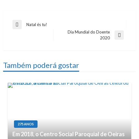
Navegação
Natal és tu!
Previous
Dia Mundial do Doente
de
Post
Next
2020
artigos
Post
Também poderá gostar
275 ANOS
Em 2018, o Centro Social Paroquial de Oeiras