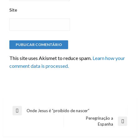
Site
This site uses Akismet to reduce spam.
Learn how your
comment data is processed.
Navegação
Onde Jesus é “proibido de nascer”
Previous
Peregrinação a
de
Post
Next
Espanha
artigos
Post