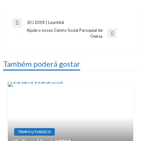
Navegação
JDJ 2018 | Lourinhã
Previous
Ajude o nosso Centro Social Paroquial de
de
Post
Next
Oeiras
artigos
Post
Também poderá gostar
TEMPO LITURGICO