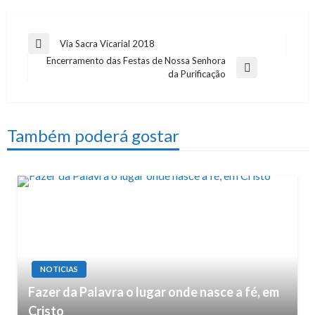
Navegação
Via Sacra Vicarial 2018
Previous
Encerramento das Festas de Nossa Senhora
de
Post
Next
da Purificação
artigos
Post
Também poderá gostar
NOTICIAS
Fazer da Palavra o lugar onde nasce a fé, em
Cristo