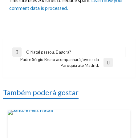
This site uses Akismet to reduce spam.
Learn how your
comment data is processed.
Navegação
O Natal passou. E agora?
Previous
Padre Sérgio Bruno acompanhará jovens da
de
Post
Next
Paróquia até Madrid.
artigos
Post
Também poderá gostar