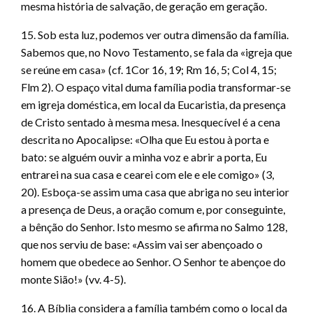
mesma história de salvação, de geração em geração.
15. Sob esta luz, podemos ver outra dimensão da família.
Sabemos que, no Novo Testamento, se fala da «igreja que
se reúne em casa» (cf. 1Cor 16, 19; Rm 16, 5; Col 4, 15;
Flm 2). O espaço vital duma família podia transformar-se
em igreja doméstica, em local da Eucaristia, da presença
de Cristo sentado à mesma mesa. Inesquecível é a cena
descrita no Apocalipse: «Olha que Eu estou à porta e
bato: se alguém ouvir a minha voz e abrir a porta, Eu
entrarei na sua casa e cearei com ele e ele comigo» (3,
20). Esboça-se assim uma casa que abriga no seu interior
a presença de Deus, a oração comum e, por conseguinte,
a bênção do Senhor. Isto mesmo se afirma no Salmo 128,
que nos serviu de base: «Assim vai ser abençoado o
homem que obedece ao Senhor. O Senhor te abençoe do
monte Sião!» (vv. 4-5).
16. A Bíblia considera a família também como o local da