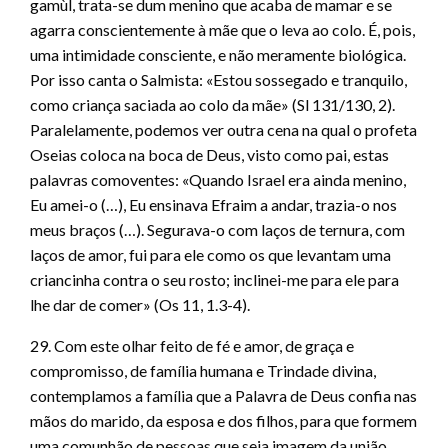
gamùl, trata-se dum menino que acaba de mamar e se
agarra conscientemente à mãe que o leva ao colo. É, pois,
uma intimidade consciente, e não meramente biológica.
Por isso canta o Salmista: «Estou sossegado e tranquilo,
como criança saciada ao colo da mãe» (Sl 131/130, 2).
Paralelamente, podemos ver outra cena na qual o profeta
Oseias coloca na boca de Deus, visto como pai, estas
palavras comoventes: «Quando Israel era ainda menino,
Eu amei-o (…), Eu ensinava Efraim a andar, trazia-o nos
meus braços (…). Segurava-o com laços de ternura, com
laços de amor, fui para ele como os que levantam uma
criancinha contra o seu rosto; inclinei-me para ele para
lhe dar de comer» (Os 11, 1.3-4).
29. Com este olhar feito de fé e amor, de graça e
compromisso, de família humana e Trindade divina,
contemplamos a família que a Palavra de Deus confia nas
mãos do marido, da esposa e dos filhos, para que formem
uma comunhão de pessoas que seja imagem da união