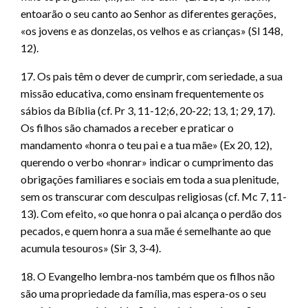
entoarão o seu canto ao Senhor as diferentes gerações,
«os jovens e as donzelas, os velhos e as crianças» (Sl 148,
12).
17. Os pais têm o dever de cumprir, com seriedade, a sua
missão educativa, como ensinam frequentemente os
sábios da Bíblia (cf. Pr 3, 11-12;6, 20-22; 13, 1; 29, 17).
Os filhos são chamados a receber e praticar o
mandamento «honra o teu pai e a tua mãe» (Ex 20, 12),
querendo o verbo «honrar» indicar o cumprimento das
obrigações familiares e sociais em toda a sua plenitude,
sem os transcurar com desculpas religiosas (cf. Mc 7, 11-
13). Com efeito, «o que honra o pai alcança o perdão dos
pecados, e quem honra a sua mãe é semelhante ao que
acumula tesouros» (Sir 3, 3-4).
18. O Evangelho lembra-nos também que os filhos não
são uma propriedade da família, mas espera-os o seu