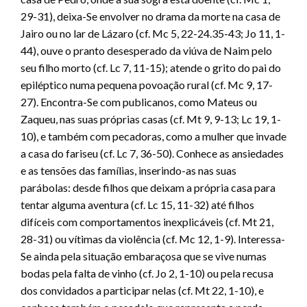
29-31), deixa-Se envolver no drama da morte na casa de
Jairo ou no lar de Lázaro (cf. Mc 5, 22-24.35-43; Jo 11, 1-
44), ouve o pranto desesperado da viúva de Naim pelo
seu filho morto (cf. Lc 7, 11-15); atende o grito do pai do
epiléptico numa pequena povoação rural (cf. Mc 9, 17-
27). Encontra-Se com publicanos, como Mateus ou
Zaqueu, nas suas próprias casas (cf. Mt 9, 9-13; Lc 19, 1-
10), e também com pecadoras, como a mulher que invade
a casa do fariseu (cf. Lc 7, 36-50). Conhece as ansiedades
e as tensões das famílias, inserindo-as nas suas
parábolas: desde filhos que deixam a própria casa para
tentar alguma aventura (cf. Lc 15, 11-32) até filhos
difíceis com comportamentos inexplicáveis (cf. Mt 21,
28-31) ou vítimas da violência (cf. Mc 12, 1-9). Interessa-
Se ainda pela situação embaraçosa que se vive numas
bodas pela falta de vinho (cf. Jo 2, 1-10) ou pela recusa
dos convidados a participar nelas (cf. Mt 22, 1-10), e