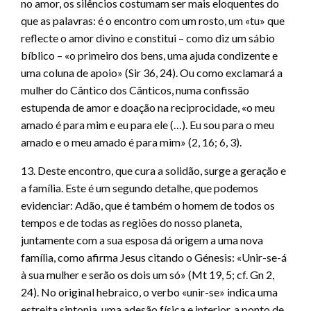
no amor, os silêncios costumam ser mais eloquentes do
que as palavras: é o encontro com um rosto, um «tu» que
reflecte o amor divino e constitui – como diz um sábio
bíblico – «o primeiro dos bens, uma ajuda condizente e
uma coluna de apoio» (Sir 36, 24). Ou como exclamará a
mulher do Cântico dos Cânticos, numa confissão
estupenda de amor e doação na reciprocidade, «o meu
amado é para mim e eu para ele (…). Eu sou para o meu
amado e o meu amado é para mim» (2, 16; 6, 3).
13. Deste encontro, que cura a solidão, surge a geração e
a família. Este é um segundo detalhe, que podemos
evidenciar: Adão, que é também o homem de todos os
tempos e de todas as regiões do nosso planeta,
juntamente com a sua esposa dá origem a uma nova
família, como afirma Jesus citando o Génesis: «Unir-se-á
à sua mulher e serão os dois um só» (Mt 19, 5; cf. Gn 2,
24). No original hebraico, o verbo «unir-se» indica uma
estreita sintonia, uma adesão física e interior, a ponto de