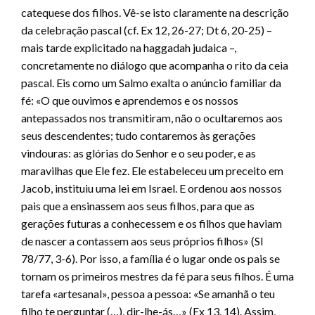
catequese dos filhos. Vê-se isto claramente na descrição
da celebração pascal (cf. Ex 12, 26-27; Dt 6, 20-25) –
mais tarde explicitado na haggadah judaica –,
concretamente no diálogo que acompanha o rito da ceia
pascal. Eis como um Salmo exalta o anúncio familiar da
fé: «O que ouvimos e aprendemos e os nossos
antepassados nos transmitiram, não o ocultaremos aos
seus descendentes; tudo contaremos às gerações
vindouras: as glórias do Senhor e o seu poder, e as
maravilhas que Ele fez. Ele estabeleceu um preceito em
Jacob, instituiu uma lei em Israel. E ordenou aos nossos
pais que a ensinassem aos seus filhos, para que as
gerações futuras a conhecessem e os filhos que haviam
de nascer a contassem aos seus próprios filhos» (Sl
78/77, 3-6). Por isso, a família é o lugar onde os pais se
tornam os primeiros mestres da fé para seus filhos. É uma
tarefa «artesanal», pessoa a pessoa: «Se amanhã o teu
filho te perguntar (…), dir-lhe-ás…» (Ex 13, 14). Assim,