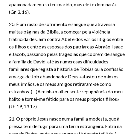
apaixonadamente o teu marido, mas ele te dominará»
(Gn 3, 16).
20. É um rasto de sofrimento e sangue que atravessa
muitas páginas da Bíblia, a começar pela violência
fratricida de Caim contra Abel e dos vários litígios entre
os filhos e entre as esposas dos patriarcas Abraão, Isaac
e Jacob, passando pelas tragédias que cobrem de sangue
a família de David, até às numerosas dificuldades
familiares que regista a história de Tobias ou a confissão
amarga de Job abandonado: Deus «afastou de mim os
meus irmãos, e os meus amigos retiraram-se como
estranhos. (…)A minha mulher sente repugnância do meu
hálito e tornei-me fétido para os meus próprios filhos»
(Jb 19, 13.17).
21. O próprio Jesus nasce numa família modesta, que à
pressa tem de fugir para uma terra estrangeira. Entra na
casa de Pedro, onde a sua sogra está doente (cf. Mc 1,