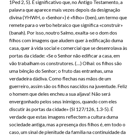
1Ped 2, 5). É significativo que, no Antigo Testamento, a
palavra que aparece mais vezes depois da designação
divina (YHWH, o «Senhor») é «filho» (ben), um termo que
remete para o verbo hebraico que significa «construir»
(banah). Por isso, noutro Salmo, exalta-se o dom dos
filhos com imagens que aludem quer à edificação duma
casa, quer à vida social e comercial que se desenrolava às
portas da cidade: «Se o Senhor não edificar a casa, em
vão trabalham os construtores. (…) Olhai: os filhos são
uma bênção do Senhor; o fruto das entranhas, uma
verdadeira dádiva. Como flechas nas mãos de um
guerreiro, assim são os filhos nascidos na juventude. Feliz
o homem que deles encheu a sua aljava! Não será
envergonhado pelos seus inimigos, quando com eles
discutir às portas da cidade» (Sl 127/126, 1.3-5). É
verdade que estas imagens reflectem a cultura duma
sociedade antiga, mas a presença dos filhos é, em todo o
caso, um sinal de plenitude da família na continuidade da