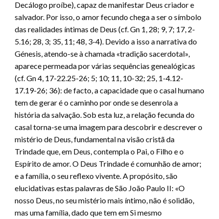
Decálogo proíbe), capaz de manifestar Deus criador e
salvador. Por isso, o amor fecundo chega a ser o símbolo
das realidades íntimas de Deus (cf. Gn 1, 28; 9, 7; 17, 2-
5.16; 28, 3; 35, 11; 48, 3-4). Devido a isso a narrativa do
Génesis, atendo-se à chamada «tradição sacerdotal»,
aparece permeada por várias sequências genealógicas
(cf. Gn 4, 17-22.25-26; 5; 10; 11, 10-32; 25, 1-4.12-
17.19-26; 36): de facto, a capacidade que o casal humano
tem de gerar é o caminho por onde se desenrola a
história da salvação. Sob esta luz, a relação fecunda do
casal torna-se uma imagem para descobrir e descrever o
mistério de Deus, fundamental na visão cristã da
Trindade que, em Deus, contempla o Pai, o Filho e o
Espírito de amor. O Deus Trindade é comunhão de amor;
e a família, o seu reflexo vivente. A propósito, são
elucidativas estas palavras de São João Paulo II: «O
nosso Deus, no seu mistério mais íntimo, não é solidão,
mas uma família, dado que tem em Si mesmo