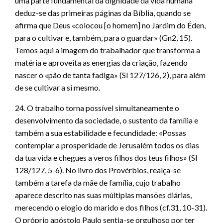
uma parte fundamental da dignidade da vida humana
deduz-se das primeiras páginas da Bíblia, quando se
afirma que Deus «colocou [o homem] no Jardim do Éden,
para o cultivar e, também, para o guardar» (Gn2, 15).
Temos aqui a imagem do trabalhador que transforma a
matéria e aproveita as energias da criação, fazendo
nascer o «pão de tanta fadiga» (Sl 127/126, 2), para além
de se cultivar a si mesmo.
24. O trabalho torna possível simultaneamente o
desenvolvimento da sociedade, o sustento da família e
também a sua estabilidade e fecundidade: «Possas
contemplar a prosperidade de Jerusalém todos os dias
da tua vida e chegues a veros filhos dos teus filhos» (Sl
128/127, 5-6). No livro dos Provérbios, realça-se
também a tarefa da mãe de família, cujo trabalho
aparece descrito nas suas múltiplas mansões diárias,
merecendo o elogio do marido e dos filhos (cf.31, 10-31).
O próprio apóstolo Paulo sentia-se orgulhoso por ter