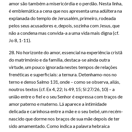
amor são também a misericórdia e o perdão. Nesta linha,
é emblemática a cena que nos apresenta uma adúltera na
explanada do templo de Jerusalém, primeiro, rodeada
pelos seus acusadores e, depois, sozinha com Jesus, que
não a condena mas convida-a a uma vida mais digna (cf.
Jo 8, 1-11).
28. No horizonte do amor, essencial na experiência cristã
do matrimónio e da família, destaca-se ainda outra
virtude, um pouco ignorada nestes tempos de relações
frenéticas e superficiais: a ternura. Detenhamo-nos no
terno e denso Salmo 131, onde – como se observa, aliás,
noutros textos (cf. Ex 4, 22; Is 49, 15; Sl 27/26, 10) – a
união entre o fiel e o seu Senhor é expressa com traços de
amor paterno e materno. Lá aparece a intimidade
delicada e carinhosa entre a mãe e o seu bebé, um recém-
nascido que dorme nos braços de sua mãe depois de ter
sido amamentado. Como indica a palavra hebraica