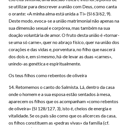
se utilizar para descrever a união com Deus, como canta
o orante: «A minha alma está unida a Ti» (Sl 63/62, 9).
Deste modo, evoca-se a união matrimonial não apenas na
sua dimensão sexual e corpórea, mas também na sua
doação voluntária de amor. O fruto desta união é «tornar-
se uma só carne», quer no abraço físico, quer na união dos
corações e das vidas e, porventura, no filho que nascerá
dos dois e, em si mesmo, há-de levar as duas «carnes»,
unindo-as genética e espiritualmente.
Os teus filhos como rebentos de oliveira
14. Retomemos o canto do Salmista. Lá, dentro da casa
onde o homem e a sua esposa estão sentados à mesa,
aparecem os filhos que os acompanham «como rebentos
de oliveira» (Sl 128/127, 3), isto é, cheios de energia e
vitalidade. Se os pais são como que os alicerces da casa,
os filhos constituem as «pedras vivas» da família (cf.