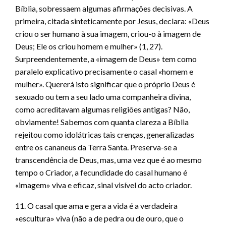
Bíblia, sobressaem algumas afirmações decisivas. A
primeira, citada sinteticamente por Jesus, declara: «Deus
criou o ser humano à sua imagem, criou-o à imagem de
Deus; Ele os criou homem e mulher» (1, 27).
Surpreendentemente, a «imagem de Deus» tem como
paralelo explicativo precisamente o casal «homem e
mulher». Quererá isto significar que o próprio Deus é
sexuado ou tem a seu lado uma companheira divina,
como acreditavam algumas religiões antigas? Não,
obviamente! Sabemos com quanta clareza a Bíblia
rejeitou como idolátricas tais crenças, generalizadas
entre os cananeus da Terra Santa. Preserva-se a
transcendência de Deus, mas, uma vez que é ao mesmo
tempo o Criador, a fecundidade do casal humano é
«imagem» viva e eficaz, sinal visível do acto criador.
11. O casal que ama e gera a vida é a verdadeira
«escultura» viva (não a de pedra ou de ouro, que o