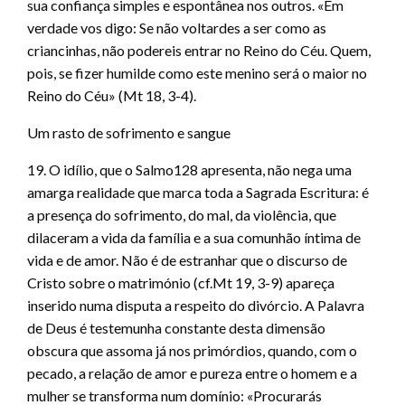
sua confiança simples e espontânea nos outros. «Em
verdade vos digo: Se não voltardes a ser como as
criancinhas, não podereis entrar no Reino do Céu. Quem,
pois, se fizer humilde como este menino será o maior no
Reino do Céu» (Mt 18, 3-4).
Um rasto de sofrimento e sangue
19. O idílio, que o Salmo128 apresenta, não nega uma
amarga realidade que marca toda a Sagrada Escritura: é
a presença do sofrimento, do mal, da violência, que
dilaceram a vida da família e a sua comunhão íntima de
vida e de amor. Não é de estranhar que o discurso de
Cristo sobre o matrimónio (cf.Mt 19, 3-9) apareça
inserido numa disputa a respeito do divórcio. A Palavra
de Deus é testemunha constante desta dimensão
obscura que assoma já nos primórdios, quando, com o
pecado, a relação de amor e pureza entre o homem e a
mulher se transforma num domínio: «Procurarás