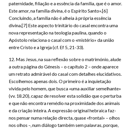
paternidade, filiação e a essência da família, que é o amor.
Este amor, na família divina, é o Espírito Santo».[6]
Concluindo, a família não é alheia à própria essência
divina.[7] Este aspecto trinitário do casal encontra uma
nova representação na teologia paulina, quando o
Apóstolo relaciona o casal com o «mistério» da união
entre Cristo e a Igreja (cf. Ef 5, 21-33).
12. Mas Jesus, na sua reflexão sobre o matrimónio, alude
a outra página do Génesis – o capítulo 2 – onde aparece
um retrato admirável do casal com detalhes elucidativos.
Escolhemos apenas dois. O primeiro é a inquietação
vivida pelo homem, que busca «uma auxiliar semelhante»
(vv. 18.20), capaz de resolver esta solidão que o perturba
e que não encontra remédio na proximidade dos animais
e da criação inteira. A expressão original hebraica faz-
nos pensar numa relação directa, quase «frontal» – olhos
nos olhos –, num diálogo também sem palavras, porque,