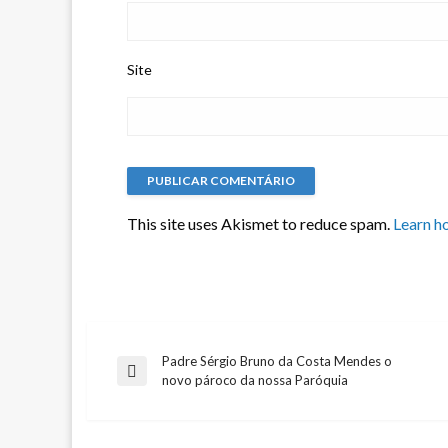
Site
This site uses Akismet to reduce spam.
Learn h
Padre Sérgio Bruno da Costa Mendes o
Navegação
Previous
novo pároco da nossa Paróquia
Post
de