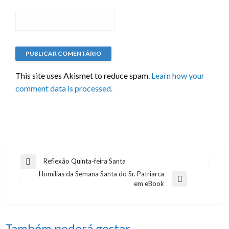
This site uses Akismet to reduce spam.
Learn how your
comment data is processed.
Navegação
Reflexão Quinta-feira Santa
Previous
Homilias da Semana Santa do Sr. Patriarca
de
Post
Next
em eBook
artigos
Post
Também poderá gostar