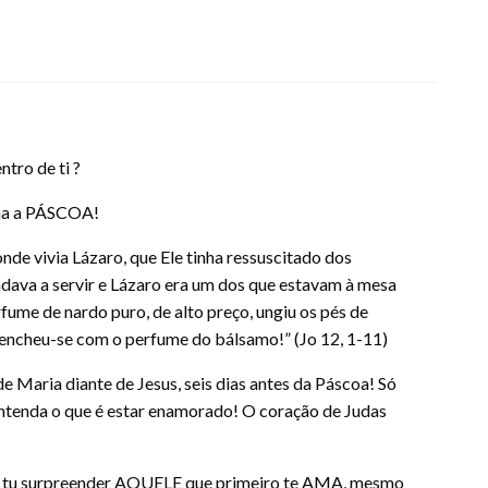
tro de ti ?
ima a PÁSCOA!
 onde vivia Lázaro, que Ele tinha ressuscitado dos
dava a servir e Lázaro era um dos que estavam à mesa
ume de nardo puro, de alto preço, ungiu os pés de
 encheu-se com o perfume do bálsamo!” (Jo 12, 1-11)
 Maria diante de Jesus, seis dias antes da Páscoa! Só
ntenda o que é estar enamorado! O coração de Judas
es tu surpreender AQUELE que primeiro te AMA, mesmo