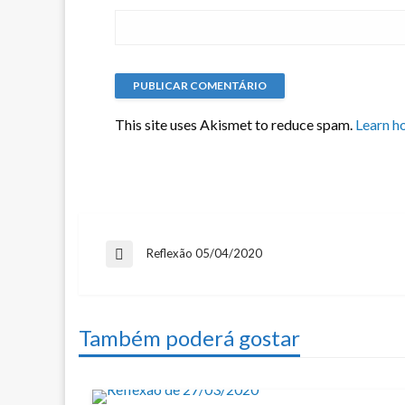
This site uses Akismet to reduce spam.
Learn h
Navegação
Reflexão 05/04/2020
Previous
Post
de
Também poderá gostar
artigos