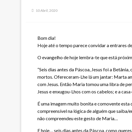
10 Abril, 2020
Bom dia!
Hoje até o tempo parece convidar a entrares den
O evangelho de hoje lembra-te que está próx
“Seis dias antes da Páscoa, Jesus foi a Betânia,
mortos. Ofereceram-Lhe lá um jantar: Marta an
com Jesus. Então Maria tomou uma libra de perf
Jesus e enxugou-Lhos com os cabelos; e a casa
É uma imagem muito bonita e comovente esta de
compreensível na lógica de alguém que saiba/e
não compreendeu este gesto de Maria…
E hoje… seis dias antes da Páscoa, como quer