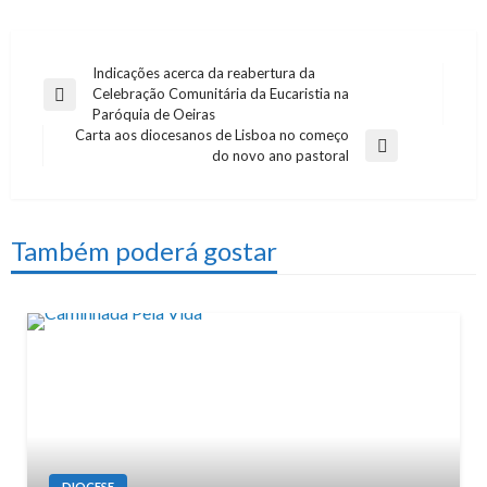
Indicações acerca da reabertura da
Navegação
Celebração Comunitária da Eucaristia na
Previous
de
Paróquia de Oeiras
Post
Carta aos diocesanos de Lisboa no começo
artigos
Next
do novo ano pastoral
Post
Também poderá gostar
DIOCESE