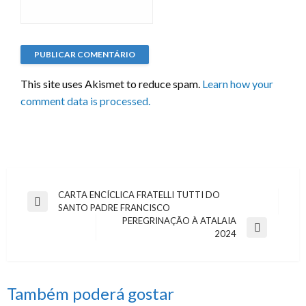
This site uses Akismet to reduce spam.
Learn how your
comment data is processed.
CARTA ENCÍCLICA FRATELLI TUTTI DO
Navegação
Previous
SANTO PADRE FRANCISCO
de
Post
PEREGRINAÇÃO À ATALAIA
Next
2024
artigos
Post
Também poderá gostar