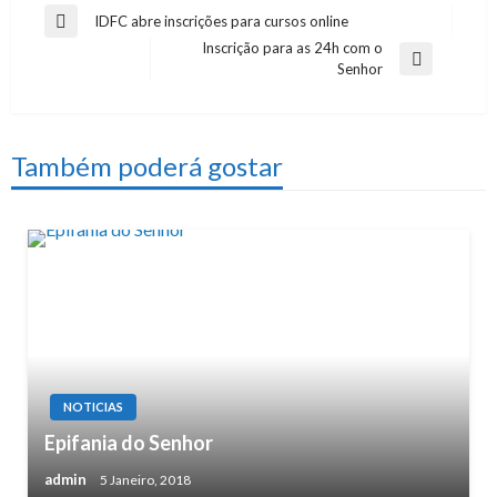
Navegação
IDFC abre inscrições para cursos online
Previous
Inscrição para as 24h com o
de
Post
Next
Senhor
artigos
Post
Também poderá gostar
NOTICIAS
Epifania do Senhor
admin
5 Janeiro, 2018