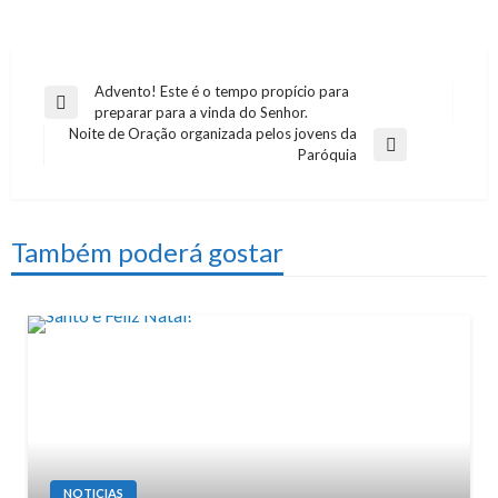
Advento! Este é o tempo propício para
Navegação
Previous
preparar para a vinda do Senhor.
de
Post
Noite de Oração organizada pelos jovens da
Next
Paróquia
artigos
Post
Também poderá gostar
NOTICIAS