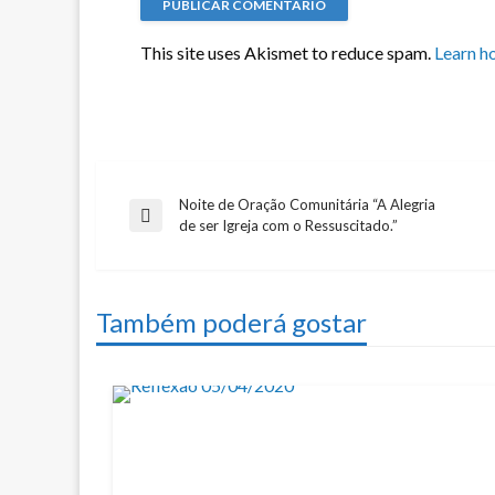
This site uses Akismet to reduce spam.
Learn h
Noite de Oração Comunitária “A Alegria
Navegação
Previous
de ser Igreja com o Ressuscitado.”
Post
de
Também poderá gostar
artigos