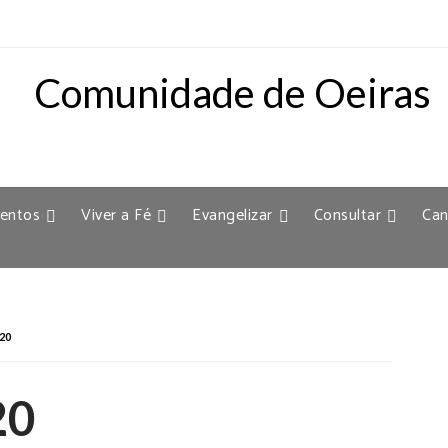
entos
Viver a Fé
Evangelizar
Consultar
Can
20
20