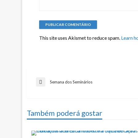
This site uses Akismet to reduce spam.
Learn h
Navegação
Semana dos Seminários
Previous
Post
de
Também poderá gostar
artigos