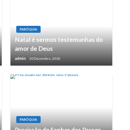
PARÓQUIA
Natal é sermos testemunhas do
amor de Deus
admin
20 Dezembro, 2018
PARÓQUIA
Procissão do Senhor dos Passos