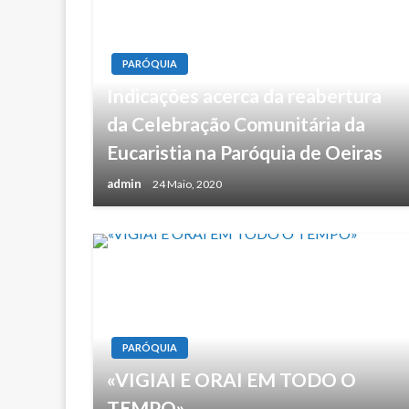
PARÓQUIA
Indicações acerca da reabertura
da Celebração Comunitária da
Eucaristia na Paróquia de Oeiras
admin
24 Maio, 2020
PARÓQUIA
«VIGIAI E ORAI EM TODO O
TEMPO»