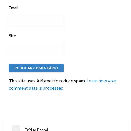
Email
Site
This site uses Akismet to reduce spam.
Learn how your
comment data is processed.
Navegação
Tríduo Pascal