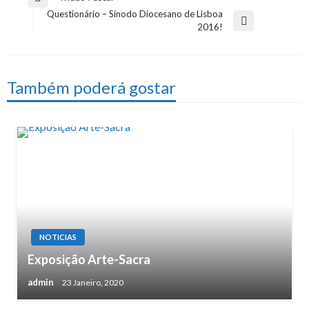
Previous
Questionário – Sínodo Diocesano de Lisboa
de
Post
Next
2016!
artigos
Post
Também poderá gostar
NOTICIAS
Exposição Arte-Sacra
admin
23 Janeiro, 2020