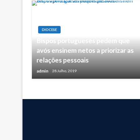
DIOCESE
Bispos portugueses pedem que
avós ensinem netos a priorizar as
relações pessoais
admin
28 Julho, 2019