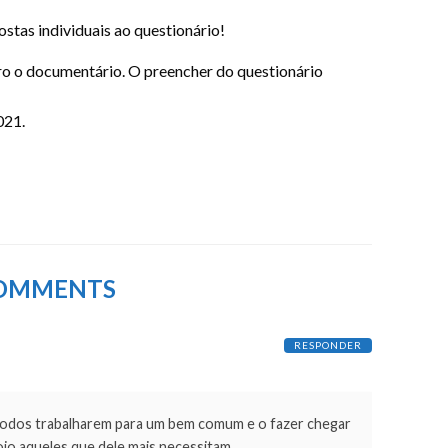
stas individuais ao questionário!
ro o documentário. O preencher do questionário
021.
OMMENTS
RESPONDER
 todos trabalharem para um bem comum e o fazer chegar
oio aqueles que dele mais necessitam.