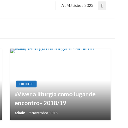
A JMJ Lisboa 2023
Next
Post
DIOCESE
«Viver a liturgia como lugar de
encontro» 2018/19
admin
9 Novembro, 2018