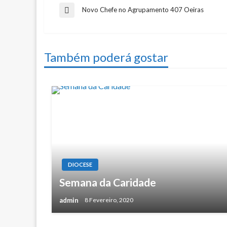
Navegação
Novo Chefe no Agrupamento 407 Oeiras
Previous
Post
de
Também poderá gostar
artigos
DIOCESE
Semana da Caridade
admin
8 Fevereiro, 2020