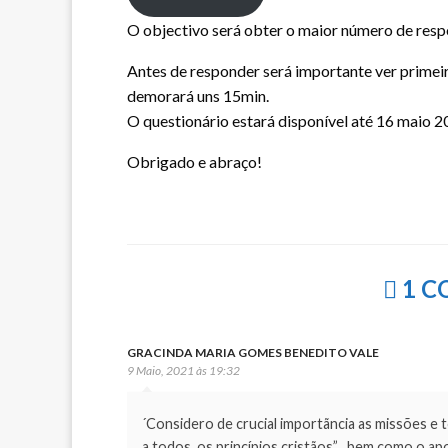
O objectivo será obter o maior número de respo
Antes de responder será importante ver primei
demorará uns 15min.
O questionário estará disponível até 16 maio 2
Obrigado e abraço!
1 C
GRACINDA MARIA GOMES BENEDITO VALE
9 Maio, 2021 às 19:32
´Considero de crucial importãncia as missões e
a todos, os princípios cristãos” , bem como o ap