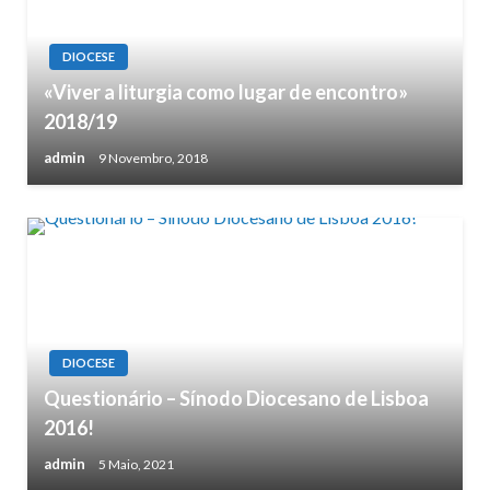
DIOCESE
«Viver a liturgia como lugar de encontro»
2018/19
admin
9 Novembro, 2018
DIOCESE
Questionário – Sínodo Diocesano de Lisboa
2016!
admin
5 Maio, 2021