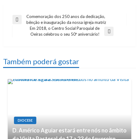
Comemoração dos 250 anos da dedicação,
Navegação
Previous
bênção e inauguração da nossa igreja matriz
de
Post
Em 2018, o Centro Social Paroquial de
Next
Oeiras celebrou o seu 50º aniversário!
artigos
Post
Também poderá gostar
DIOCESE
D. Américo Aguiar estará entre nós no âmbito
da Visita Pastoral de 17 a 23 de fevereiro.