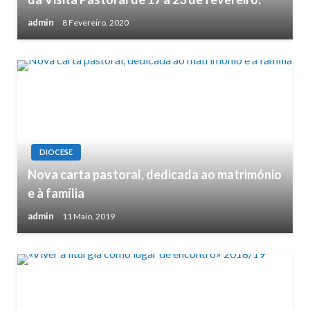
admin
8 Fevereiro, 2020
DIOCESE
Nova carta pastoral, dedicada ao matrimónio
e à família
admin
11 Maio, 2019