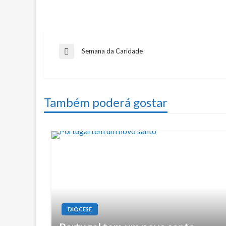
Navegação
Semana da Caridade
Previous
Post
de
Também poderá gostar
artigos
DIOCESE