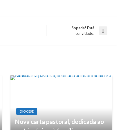
Sopada! Está
Next
convidado.
Post
DIOCESE
Nova carta pastoral, dedicada ao