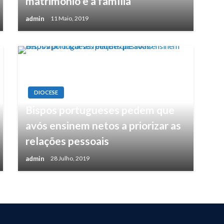
matrimónio e à família
admin
11 Maio, 2019
DIOCESE
Bispos portugueses pedem que
avós ensinem netos a priorizar as
relações pessoais
admin
28 Julho, 2019